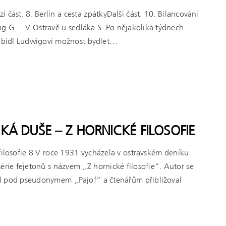
 část: 8. Berlín a cesta zpátkyDalší část: 10. Bilancování
g G. – V Ostravě u sedláka S. Po nějakolika týdnech
nabídl Ludwigovi možnost bydlet…
KÁ DUŠE – Z HORNICKÉ FILOSOFIE
filosofie 8 V roce 1931 vycházela v ostravském deníku
érie fejetonů s názvem „Z hornické filosofie“. Autor se
l pod pseudonymem „Pajof“ a čtenářům přibližoval