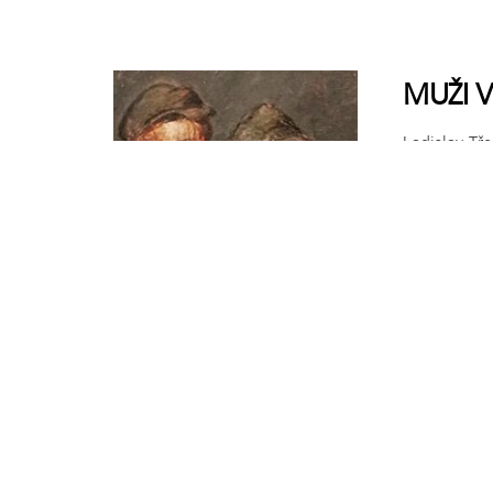
MUŽI 
Ladislav Tř
Polská Ostr
předválečný
ČÍST VÍCE
MUŽI V
Ladislav Tř
Polská Ostr