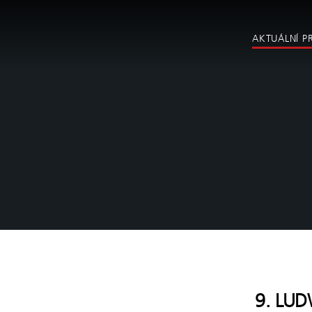
AKTUÁLNÍ P
9. LUD