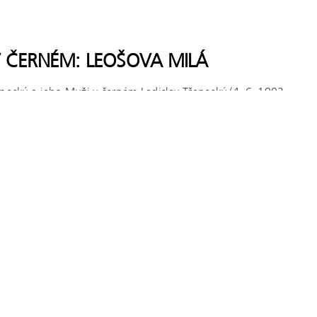
V ČERNÉM: LEOŠOVA MILÁ
enecký a jeho Muži v černém Ladislav Třenecký (4. 6. 1902
ava, 30. 3. 1942 Osvětim) byl učitel a oblíbený
 regionální spisovatel. Vyrůstal v dnes již zaniklé…
 ČERNÉM: MIGLANC OFIL
enecký a jeho Muži v černém Ladislav Třenecký (4. 6. 1902
ava, 30. 3. 1942 Osvětim) byl učitel a oblíbený