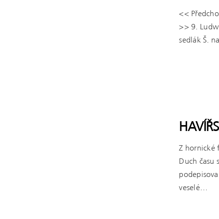
<< Předchozí
>> 9. Ludwi
sedlák Š. 
ČÍST VÍCE
HAVÍŘS
Z hornické 
Duch času s
podepisova
veselé…
ČÍST VÍCE