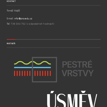
KONTAKT
Tomáš Majliš
E-mail:
info@provedu.cz
Tel:
739 334 702 (v odpoledních hodinách)
PARTNEŘI