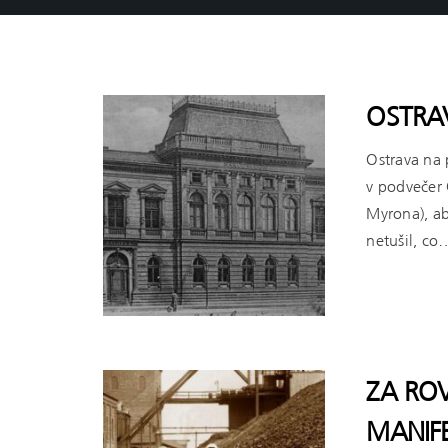
OSTRA
Ostrava na 
v podvečer
Myrona), ab
netušil, co
ČÍST VÍCE
ZA ROV
MANIF