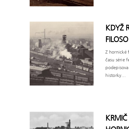
KDYŽ 
FILOSO
Z hornické 
času série 
podepisova
historky…
ČÍST VÍCE
KRMIČ 