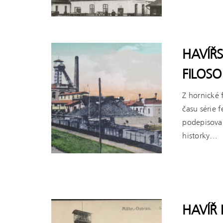
ČÍST VÍCE
HAVÍŘ
FILOSO
Z hornické 
času série 
podepisova
historky…
ČÍST VÍCE
HAVÍŘ 