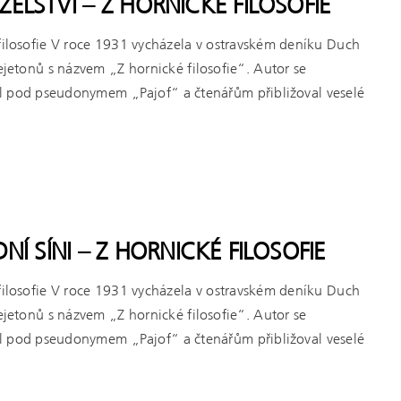
ELSTVÍ – Z HORNICKÉ FILOSOFIE
filosofie V roce 1931 vycházela v ostravském deníku Duch
fejetonů s názvem „Z hornické filosofie“. Autor se
l pod pseudonymem „Pajof“ a čtenářům přibližoval veselé
NÍ SÍNI – Z HORNICKÉ FILOSOFIE
filosofie V roce 1931 vycházela v ostravském deníku Duch
fejetonů s názvem „Z hornické filosofie“. Autor se
l pod pseudonymem „Pajof“ a čtenářům přibližoval veselé