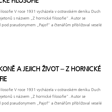
KÉ FILOSOFIE
filosofie V roce 1931 vycházela v ostravském deníku Duch
fejetonů s názvem „Z hornické filosofie“. Autor se
l pod pseudonymem „Pajof“ a čtenářům přibližoval veselé
KONĚ A JEJICH ŽIVOT – Z HORNICKÉ
FIE
filosofie V roce 1931 vycházela v ostravském deníku Duch
fejetonů s názvem „Z hornické filosofie“. Autor se
l pod pseudonymem „Pajof“ a čtenářům přibližoval veselé