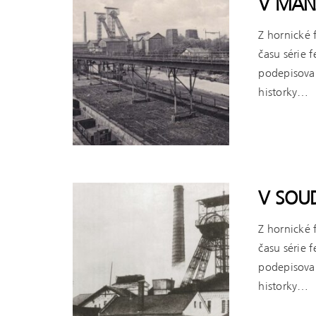
V MANŽ
Z hornické 
času série 
podepisova
historky…
ČÍST VÍCE
V SOUD
Z hornické 
času série 
podepisova
historky…