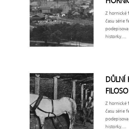
HORNIC
Z hornické 
času série 
podepisova
historky…
ČÍST VÍCE
DŮLNÍ 
FILOSO
Z hornické 
času série 
podepisova
historky…