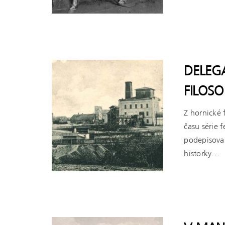
ČÍST VÍCE
DELEG
FILOSO
Z hornické 
času série 
podepisova
historky…
ČÍST VÍCE