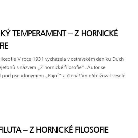
SKÝ TEMPERAMENT – Z HORNICKÉ
FIE
filosofie V roce 1931 vycházela v ostravském deníku Duch
fejetonů s názvem „Z hornické filosofie“. Autor se
l pod pseudonymem „Pajof“ a čtenářům přibližoval veselé
FILUTA – Z HORNICKÉ FILOSOFIE