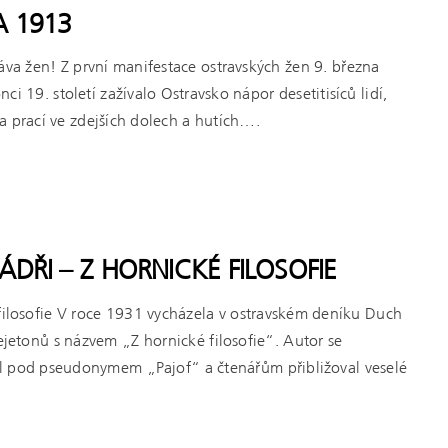
A 1913
áva žen! Z první manifestace ostravských žen 9. března
i 19. století zažívalo Ostravsko nápor desetitisíců lidí,
 za prací ve zdejších dolech a hutích….
DŘI – Z HORNICKÉ FILOSOFIE
filosofie V roce 1931 vycházela v ostravském deníku Duch
fejetonů s názvem „Z hornické filosofie“. Autor se
l pod pseudonymem „Pajof“ a čtenářům přibližoval veselé