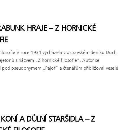
RABUNK HRAJE – Z HORNICKÉ
FIE
filosofie V roce 1931 vycházela v ostravském deníku Duch
fejetonů s názvem „Z hornické filosofie“. Autor se
l pod pseudonymem „Pajof“ a čtenářům přibližoval veselé
KONÍ A DŮLNÍ STARŠIDLA – Z