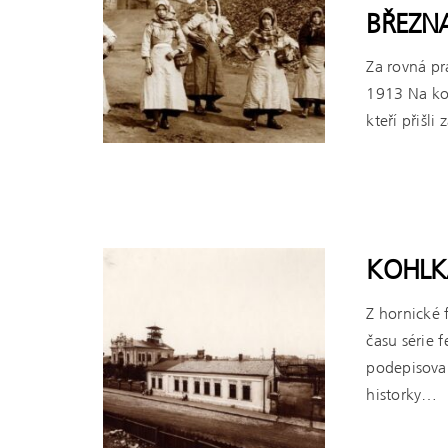
BŘEZN
Za rovná pr
1913 Na konc
kteří přišli
ČÍST VÍCE
KOHLKÁ
Z hornické 
času série 
podepisova
historky…
ČÍST VÍCE