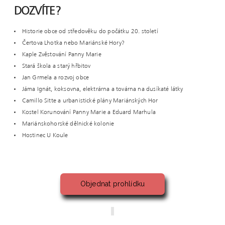
DOZVÍTE?
Historie obce od středověku do počátku 20. století
Čertova Lhotka nebo Mariánské Hory?
Kaple Zvěstování Panny Marie
Stará škola a starý hřbitov
Jan Grmela a rozvoj obce
Jáma Ignát, koksovna, elektrárna a továrna na dusíkaté látky
Camillo Sitte a urbanistické plány Mariánských Hor
Kostel Korunování Panny Marie a Eduard Marhula
Mariánskohorské dělnické kolonie
Hostinec U Koule
Objednat prohlídku