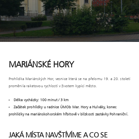
MARIÁNSKÉ HORY
Prohlídka Mariánských Hor, vesnice která se na přelomu 19. a 20. století
proměnila raketovou rychlostí v životem kypící město.
Délka vycházky: 100 minut / 3 km
Začátek prohlídky u radnice ÚMOb Mar. Hory a Hulváky, konec
prohlídky na mariánskohorském hřbitově v blízkosti zastávky Pohraniční.
JAKÁ MÍSTA NAVŠTÍVÍME A CO SE