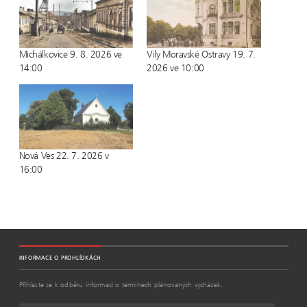
i
w
w
n
n
i
i
n
d
n
n
e
o
d
d
w
w
o
o
w
)
w
w
i
Michálkovice 9. 8. 2026 ve
Vily Moravské Ostravy 19. 7.
)
)
n
d
14:00
2026 ve 10:00
o
w
)
Nová Ves 22. 7. 2026 v
16:00
INFORMACE O PROHLÍDKÁCH
Přihlaste se k odběru informací o termínech plánovaných vycházek.