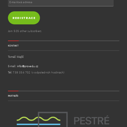
REGISTRACE
Join 585 other subscribers
KONTAKT
Tomáš Majliš
E-mail:
info@provedu.cz
Tel:
739 334 702 (v odpoledních hodinách)
PARTNEŘI