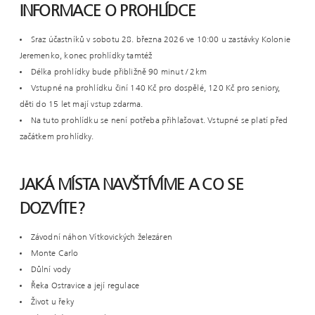
INFORMACE O PROHLÍDCE
Sraz účastníků v sobotu 28. března 2026 ve 10:00 u zastávky Kolonie
Jeremenko, konec prohlídky tamtéž
Délka prohlídky bude přibližně 90 minut / 2km
Vstupné na prohlídku činí 140 Kč pro dospělé, 120 Kč pro seniory,
děti do 15 let mají vstup zdarma.
Na tuto prohlídku se není potřeba přihlašovat. Vstupné se platí před
začátkem prohlídky.
JAKÁ MÍSTA NAVŠTÍVÍME A CO SE
DOZVÍTE?
Závodní náhon Vítkovických železáren
Monte Carlo
Důlní vody
Řeka Ostravice a její regulace
Život u řeky