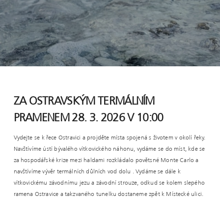
ZA OSTRAVSKÝM TERMÁLNÍM
PRAMENEM 28. 3. 2026 V 10:00
Vydejte se k řece Ostravici a projděte místa spojená s životem v okolí řeky.
Navštívíme ústí bývalého vítkovického náhonu, vydáme se do míst, kde se
za hospodářské krize mezi haldami rozkládalo povětsné Monte Carlo a
navštívíme vývěr termálních důlních vod dolu . Vydáme se dále k
vítkovickému závodnímu jezu a závodní strouze, odkud se kolem slepého
ramena Ostravice a takzvaného tunelku dostaneme zpět k Místecké ulici.