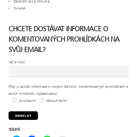
Závordní jez a strouha
Tunelek
CHCETE DOSTÁVAT INFORMACE O
KOMENTOVANÝCH PROHLÍDKÁCH NA
SVŮJ EMAIL?
Váš e-mail
Přeji si zasílat informace o nových článcích, komentovaných prohlídkách a
akcích e-mailem. (vyžadováno)
Souhlasím
Nesouhlasím
SDÍLENÍ: