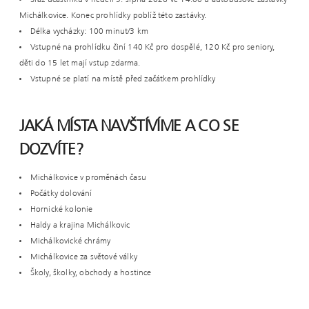
Michálkovice. Konec prohlídky poblíž této zastávky.
Délka vycházky: 100 minut/3 km
Vstupné na prohlídku činí 140 Kč pro dospělé, 120 Kč pro seniory,
děti do 15 let mají vstup zdarma.
Vstupné se platí na místě před začátkem prohlídky
JAKÁ MÍSTA NAVŠTÍVÍME A CO SE
DOZVÍTE?
Michálkovice v proměnách času
Počátky dolování
Hornické kolonie
Haldy a krajina Michálkovic
Michálkovické chrámy
Michálkovice za světové války
Školy, školky, obchody a hostince