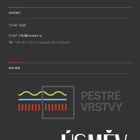
KONTAKT
Tomáš Majliš
E-mail:
info@provedu.cz
Tel:
739 334 702 (v odpoledních hodinách)
PARTNEŘI