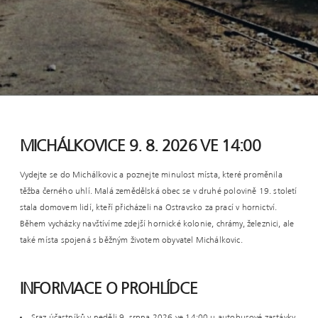
MICHÁLKOVICE 9. 8. 2026 VE 14:00
Vydejte se do Michálkovic a poznejte minulost místa, které proměnila
těžba černého uhlí. Malá zemědělská obec se v druhé polovině 19. století
stala domovem lidí, kteří přicházeli na Ostravsko za prací v hornictví.
Během vycházky navštívíme zdejší hornické kolonie, chrámy, železnici, ale
také místa spojená s běžným životem obyvatel Michálkovic.
INFORMACE O PROHLÍDCE
Sraz účastníků v neděli 9. srpna 2026 ve 14:00 u autobusové zastávky