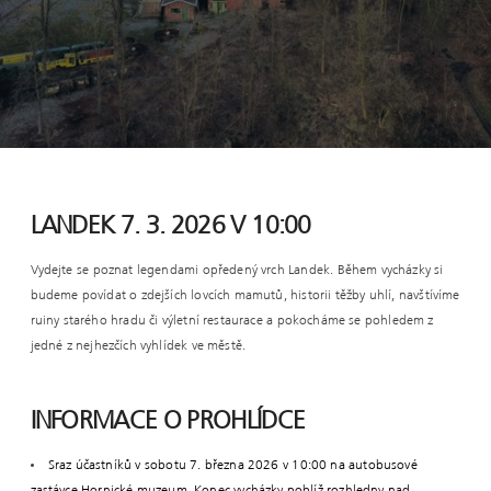
LANDEK 7. 3. 2026 V 10:00
Vydejte se poznat legendami opředený vrch Landek. Během vycházky si
budeme povídat o zdejších lovcích mamutů, historii těžby uhlí, navštívíme
ruiny starého hradu či výletní restaurace a pokocháme se pohledem z
jedné z nejhezčích vyhlídek ve městě.
INFORMACE O PROHLÍDCE
Sraz účastníků v sobotu 7. března 2026 v 10:00 na autobusové
zastávce Hornické muzeum. Konec vycházky poblíž rozhledny nad