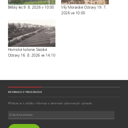
o
d
d
w
w
o
o
w
Bělský les 9. 8. 2026 v 10:00
Vily Moravské Ostravy 19. 7.
)
w
w
i
2026 ve 10:00
)
)
n
d
o
w
)
Hornické kolonie Slezské
Ostravy 16. 8. 2026 ve 14:10
INFORMACE O PROHLÍDKÁCH
Přihlaste se k odběru informací o termínech plánovaných vycházek.