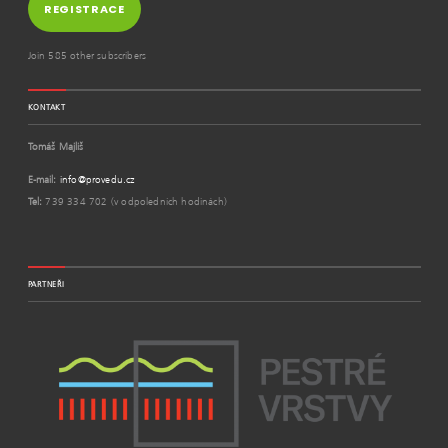
REGISTRACE
Join 585 other subscribers
KONTAKT
Tomáš Majliš
E-mail:
info@provedu.cz
Tel:
739 334 702 (v odpoledních hodinách)
PARTNEŘI