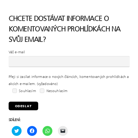
CHCETE DOSTÁVAT INFORMACE O
KOMENTOVANÝCH PROHLÍDKÁCH NA
SVŮJ EMAIL?
Váš e-mail
Přeji si zasílat informace o nových článcích, komentovaných prohlídkách a
akcích e-mailem. (vyžadováno)
Souhlasím
Nesouhlasím
SDÍLENÍ:
C
C
C
C