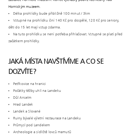
Hornickým muzeem.
Délka prohlídky bude přibližně 100 minut / 3km
Vstupné na prohlídku činí 140 Kč pro dospělé, 120 Kč pro seniory,
děti do 15 let mají vstup zdarma.
Na tuto prohlídku se není potřeba přihlašovat. Vstupné se platí před
začátkem prohlídky.
JAKÁ MÍSTA NAVŠTÍVÍME A CO SE
DOZVÍTE?
Petřkovice na hranici
Počátky těžby uhlí na Landeku
Důl Anselm
Hrad Landek
Landek a Slované
Ruiny bývalé výletní restaurace na Landeku
Průmysl pod Landekem
Archeologie a sídliště lovců mamutů