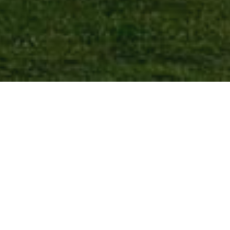
LA SITTEHO
statného města vystavěného podle plánů slavného urba
 2 km
ho nádraží, konec prohlídky u sadu Boženy Němcové.