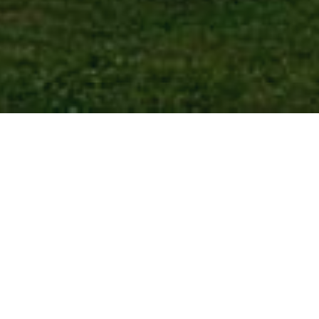
PŘÍVOZ CAMIL
Vycházka centrem původně samo
Délka vycházky: 70 minut /
Začátek prohlídky u Hlavní