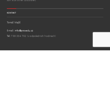
Join 585 other subscribers
KONTAKT
Tomáš Majliš
E-mail:
info@provedu.cz
Tel:
739 334 702 (v odpoledních hodinách)
PARTNEŘI