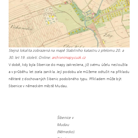
Stejná lokalita zobrazená na mapě Stabilního katastru z přelomu 20. a
30. let 19. století. Online:
archivnimapy.cuzk.cz
V době, kdy byla šibenice do mapy zakreslena, již svému účelu nesloužila
a v průběhu let zcela zanikla. Její podobu ale můžeme odtušit na příkladu
některé z dochovaných šibenic podobného typu. Příkladem může být
šibenice v německém městě Mudau.
Šibenice v
Mudau
(Německo).