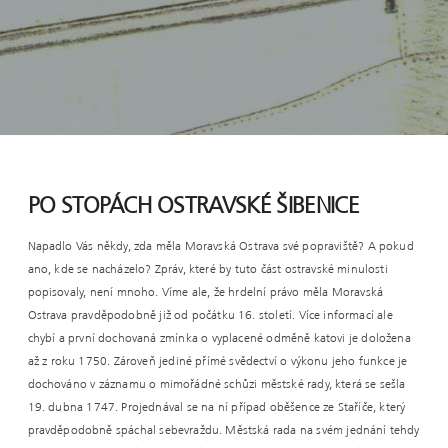
PO STOPÁCH OSTRAVSKÉ ŠIBENICE
Napadlo Vás někdy, zda měla Moravská Ostrava své popraviště? A pokud
ano, kde se nacházelo? Zpráv, které by tuto část ostravské minulosti
popisovaly, není mnoho. Víme ale, že hrdelní právo měla Moravská
Ostrava pravděpodobně již od počátku 16. století. Více informací ale
chybí a první dochovaná zmínka o vyplacené odměně katovi je doložena
až z roku 1750. Zároveň jediné přímé svědectví o výkonu jeho funkce je
dochováno v záznamu o mimořádné schůzi městské rady, která se sešla
19. dubna 1747. Projednával se na ní případ oběšence ze Staříče, který
pravděpodobně spáchal sebevraždu. Městská rada na svém jednání tehdy