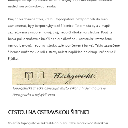
bohatým zdrojem poznání barokní krajiny doposud nepoznamenané
následnou průmyslovou revolucí.
Krajinnou dominantou, kterou topografové nezapomněli do map
zaznamenat, byly bezpochyby také šibenice. Tato místa byla v mapě
zaznačována symbolem dvoj, troj, nebo čtyřboké konstrukce. Použitá
barva pak označovala buď šibenici s dřevěnou konstrukcí (zaznačená
černou barvou), nebo konstrukcí zděnou (červená barva). Takto zaznačené
šibenice můžeme v okolí Ostravy nalézt například na okraji Brušperka či
Frýdku.
Topografická značka označující místo výkonu hrdelního práva.
Hochgericht = nejvyšší soud
CESTOU NA OSTRAVSKOU ŠIBENICI
Vojenští topografové zakreslili do plánu také moravskoostravskou