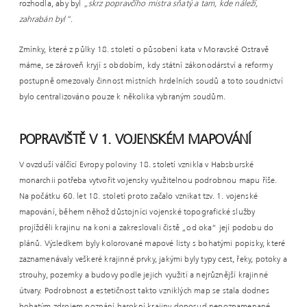
rozhodla, aby byl
„skrz popravčího mistra sňatý a tam, kde náleží,
zahrabán byl“
.
Zmínky, které z půlky 18. století o působení kata v Moravské Ostravě
máme, se zároveň kryjí s obdobím, kdy státní zákonodárství a reformy
postupně omezovaly činnost místních hrdelních soudů a toto soudnictví
bylo centralizováno pouze k několika vybraným soudům.
POPRAVIŠTĚ V 1. VOJENSKÉM MAPOVÁNÍ
V ovzduší válčící Evropy poloviny 18. století vznikla v Habsburské
monarchii potřeba vytvořit vojensky využitelnou podrobnou mapu říše.
Na počátku 60. let 18. století proto začalo vznikat tzv. 1. vojenské
mapování, během něhož důstojníci vojenské topografické služby
projížděli krajinu na koni a zakreslovali čistě „od oka“ její podobu do
plánů. Výsledkem byly kolorované mapové listy s bohatými popisky, které
zaznamenávaly veškeré krajinné prvky, jakými byly typy cest, řeky, potoky a
strouhy, pozemky a budovy podle jejich využití a nejrůznější krajinné
útvary. Podrobnost a estetičnost takto vzniklých map se stala dodnes