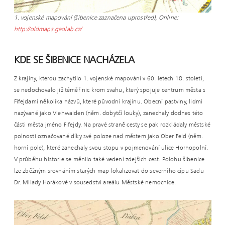
1. vojenské mapování (šibenice zaznačena uprostřed), Online:
http://oldmaps.geolab.cz/
KDE SE ŠIBENICE NACHÁZELA
Z krajiny, kterou zachytilo 1. vojenské mapování v 60. letech 18. století,
se nedochovalo již téměř nic krom svahu, který spojuje centrum města s
Fifejdami několika názvů, které původní krajinu. Obecní pastviny, lidmi
nazývané jako Viehwaiden (něm. dobytčí louky), zanechaly dodnes této
části města jméno Fifejdy. Na pravé straně cesty se pak rozkládaly městské
polnosti označované díky své poloze nad městem jako Ober Feld (něm.
horní pole), které zanechaly svou stopu v pojmenování ulice Hornopolní.
V průběhu historie se měnilo také vedení zdejších cest. Polohu šibenice
lze zběžným srovnáním starých map lokalizovat do severního cípu Sadu
Dr. Milady Horákové v sousedství areálu Městské nemocnice.