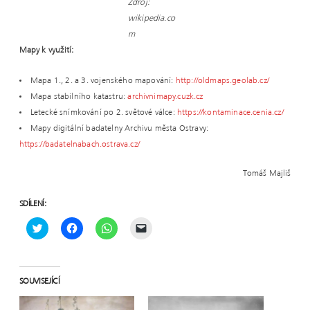
Zdroj:
wikipedia.co
m
Mapy k využití:
Mapa 1., 2. a 3. vojenského mapování:
http://oldmaps.geolab.cz/
Mapa stabilního katastru:
archivnimapy.cuzk.cz
Letecké snímkování po 2. světové válce:
https://kontaminace.cenia.cz/
Mapy digitální badatelny Archivu města Ostravy:
https://badatelnabach.ostrava.cz/
Tomáš Majliš
SDÍLENÍ:
C
C
C
C
l
l
l
l
i
i
i
i
c
c
c
c
k
k
k
k
SOUVISEJÍCÍ
t
t
t
t
o
o
o
o
s
s
s
e