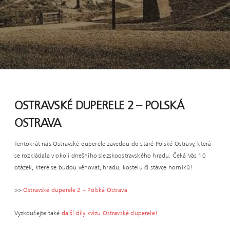
OSTRAVSKÉ DUPERELE 2 – POLSKÁ
OSTRAVA
Tentokrát nás Ostravské duperele zavedou do staré Polské Ostravy, která
se rozkládala v okolí dnešního slezskoostravského hradu. Čeká Vás 10
otázek, které se budou věnovat, hradu, kostelu či stávce horníků!
>>
Ostravské duperele 2 – Polská Ostrava
Vyzkoušejte také
další díly kvízu Ostravské duperele!