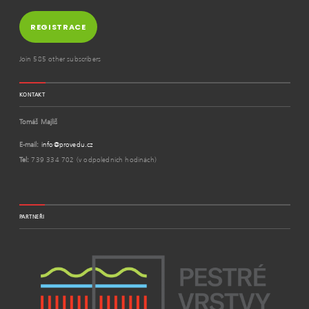
REGISTRACE
Join 585 other subscribers
KONTAKT
Tomáš Majliš
E-mail:
info@provedu.cz
Tel:
739 334 702 (v odpoledních hodinách)
PARTNEŘI